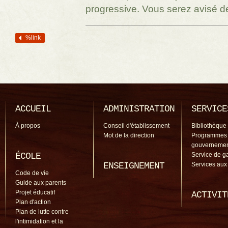
progressive. Vous serez avisé d
%link
Navigation des articles
ACCUEIL
ADMINISTRATION
SERVICE
À propos
Conseil d'établissement
Bibliothèque
Mot de la direction
Programmes
gouverneme
ÉCOLE
Service de g
ENSEIGNEMENT
Services aux
Code de vie
Guide aux parents
Projet éducatif
ACTIVIT
Plan d'action
Plan de lutte contre
l'intimidation et la