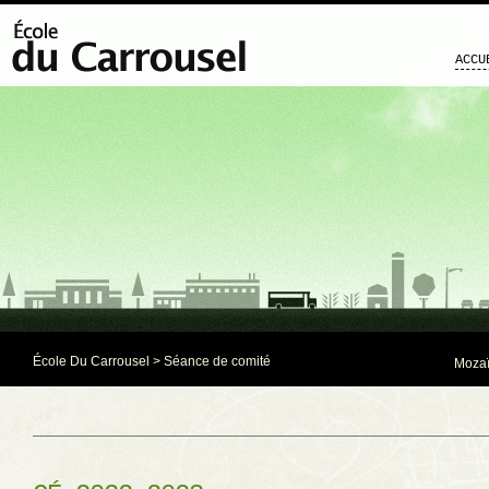
ACCU
École Du Carrousel
>
Séance de comité
Mozaï