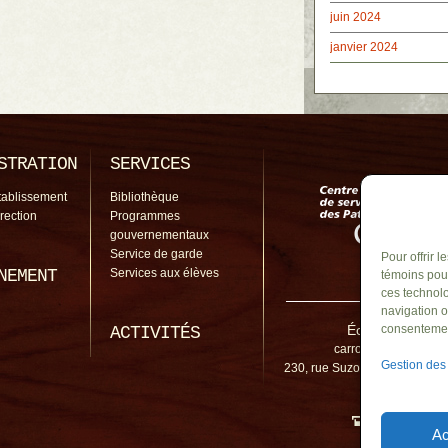
juin 2024
janvier 2024
STRATION
SERVICES
tablissement
Bibliothèque
irection
Programmes
gouvernementaux
Service de garde
Pour offrir 
NEMENT
Services aux élèves
témoins pour
ces technolo
navigation o
École Du Carro
consentement
ACTIVITÉS
carrousel@cssp.gouv
Gestion des
230, rue Suzor-Côté, Varenne
1L6
450 645-2
Ac