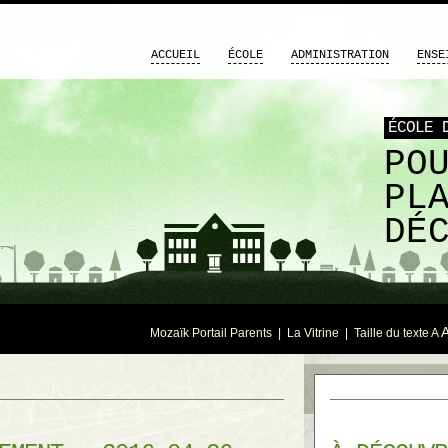
ACCUEIL
ÉCOLE
ADMINISTRATION
ENSE
ÉCOLE 
PO
PL
DÉ
Mozaïk Portail Parents
|
La Vitrine
| Taille du texte
A